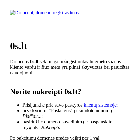
0s.lt
Domenas
0s.lt
sėkmingai užregistruotas Interneto vizijos
kliento vardu ir šiuo metu yra pilnai aktyvuotas bei paruoštas
naudojimui.
Norite nukreipti 0s.lt?
Prisijunkite prie savo paskyros
klientų sistemoje
;
ties skyriumi "Paslaugos" pasirinkite nuorodą
Plačiau...
;
pasirinkite domeno pavadinimą ir paspauskite
mygtuką
Nukreipti
.
Po pakeitimų domenas pradės veikti per 1 val.