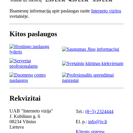
Išsamesnę informaciją apie paslaugas rasite
Interneto vizijos
svetainėje.
Kitos paslaugos
Rekvizitai
UAB "Interneto vizija"
Tel.:
(8~5) 2324444
J. Kubiliaus g. 6
08234 Vilnius
El. p.:
info@iv.lt
Lietuva
Klientų sistema