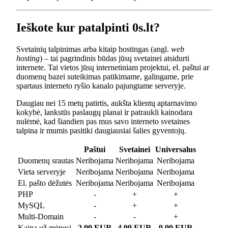
Ieškote kur patalpinti 0s.lt?
Svetainių talpinimas arba kitaip hostingas (angl.
web
hosting
) – tai pagrindinis būdas jūsų svetainei atsidurti
internete. Tai vietos jūsų internetiniam projektui, el. paštui ar
duomenų bazei suteikimas patikimame, galingame, prie
spartaus interneto ryšio kanalo pajungtame serveryje.
Daugiau nei 15 metų patirtis, aukšta klientų aptarnavimo
kokybė, lankstūs paslaugų planai ir patraukli kainodara
nulėmė, kad šiandien pas mus savo interneto svetaines
talpina ir mumis pasitiki daugiausiai šalies gyventojų.
Paštui
Svetainei
Universalus
Duomenų srautas
Neribojama
Neribojama
Neribojama
Vieta serveryje
Neribojama
Neribojama
Neribojama
El. pašto dėžutės
Neribojama
Neribojama
Neribojama
PHP
-
+
+
MySQL
-
+
+
Multi-Domain
-
-
+
Kaina už mėnesį
2.99 EUR
4.99 EUR
9.99 EUR